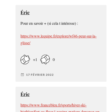
Éric
Pour en savoir + (si cela t intéresse) :
https://www.lequipe.fr/explore/wf46-peur-sur-la-
glisse/
+1
0
17 FÉVRIER 2022
Éric
https://www.francebleu.fr/sports/hiver-ski-
biathlon/fart-au-fluor-l-equipe-explore-denonce-un-