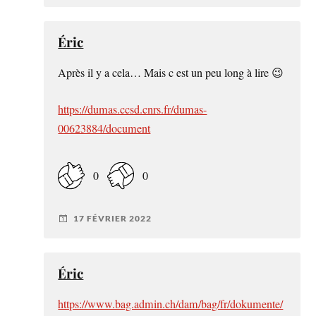
Éric
Après il y a cela… Mais c est un peu long à lire 😉
https://dumas.ccsd.cnrs.fr/dumas-
00623884/document
0
0
17 FÉVRIER 2022
Éric
https://www.bag.admin.ch/dam/bag/fr/dokumente/