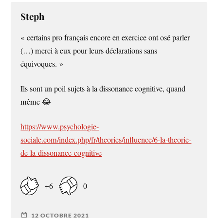
Steph
« certains pro français encore en exercice ont osé parler
(…) merci à eux pour leurs déclarations sans
équivoques. »
Ils sont un poil sujets à la dissonance cognitive, quand
même 😂
https://www.psychologie-
sociale.com/index.php/fr/theories/influence/6-la-theorie-
de-la-dissonance-cognitive
+6
0
12 OCTOBRE 2021