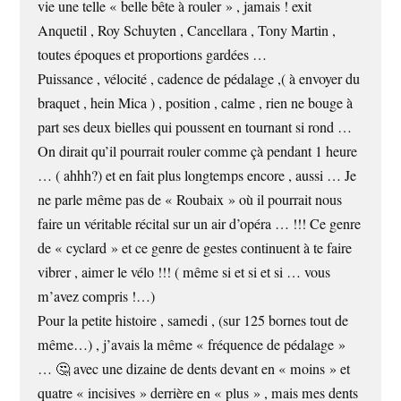
vie une telle « belle bête à rouler » , jamais ! exit
Anquetil , Roy Schuyten , Cancellara , Tony Martin ,
toutes époques et proportions gardées …
Puissance , vélocité , cadence de pédalage ,( à envoyer du
braquet , hein Mica ) , position , calme , rien ne bouge à
part ses deux bielles qui poussent en tournant si rond …
On dirait qu’il pourrait rouler comme çà pendant 1 heure
… ( ahhh?) et en fait plus longtemps encore , aussi … Je
ne parle même pas de « Roubaix » où il pourrait nous
faire un véritable récital sur un air d’opéra … !!! Ce genre
de « cyclard » et ce genre de gestes continuent à te faire
vibrer , aimer le vélo !!! ( même si et si et si … vous
m’avez compris !…)
Pour la petite histoire , samedi , (sur 125 bornes tout de
même…) , j’avais la même « fréquence de pédalage »
… 🤔 avec une dizaine de dents devant en « moins » et
quatre « incisives » derrière en « plus » , mais mes dents