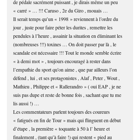
de pédale sacrément puissant , je dirais même un peu
« carré » … !!! Caruso , 2e du Giro , mouais …
Il serait temps qu’un « 1998 » reviennent à l’ordre du
jour , juste pour faire péter les durites , remettre les
pendules à l’heure , assainir la situation en éliminant les
(nombreuses !!!) toxines … On doit passer par là , le
scandale est nécessaire !!! Tout le monde semble écrire
« à demi mot » , toujours encouragé à rester dans
l’empathie du sport qu’on aime , que par ailleurs l’on
défend , lui , et ses protagonistes , Alaf , Peter , Wout ,
Mathieu , Philippe et « Rallerandro » ( oui EAP , je ne
suis pas dupe et reste de bonne fois , sachant que tu me
lis aussi !) …
Les commentateurs parlent toujours des coureurs
« fatigués en fin de Tour » mais qui flinguent en début
d’étape , la première « toquante à 50 à l’ heure et
finalement , (tant qu’à faire !) qui restent « pied au