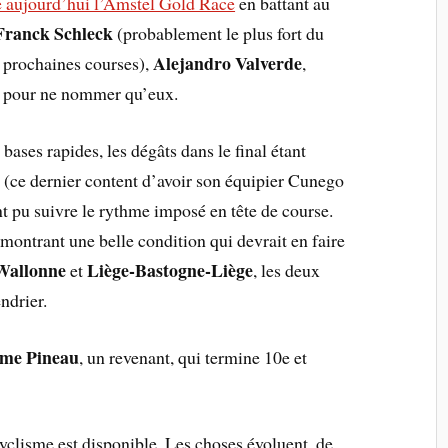
é aujourd’hui l’Amstel Gold Race
en battant au
Franck Schleck
(probablement le plus fort du
Alejandro Valverde
es prochaines courses),
,
, pour ne nommer qu’eux.
bases rapides, les dégâts dans le final étant
n
(ce dernier content d’avoir son équipier Cunego
nt pu suivre le rythme imposé en tête de course.
émontrant une belle condition qui devrait en faire
 Wallonne
Liège-Bastogne-Liège
et
, les deux
ndrier.
ome Pineau
, un revenant, qui termine 10e et
yclisme est disponible. Les choses évoluent, de