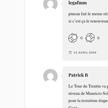
legafmm
pineau fait le meme rés
si c’est ça le renouvea
0
0
21 AVRIL 2008
Patrick B
Le Tour du Trentin va p
niveau de Mauricio Sol
pour la troisième étape
Coe):