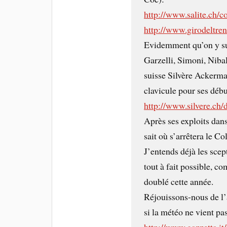
http://www.salite.ch/
http://www.girodeltre
Evidemment qu’on y surv
Garzelli, Simoni, Nibal
suisse Silvère Ackerman
clavicule pour ses débu
http://www.silvere.c
Après ses exploits dans
sait où s’arrêtera le 
J’entends déjà les sce
tout à fait possible, co
doublé cette année.
Réjouissons-nous de l
si la météo ne vient pa
http://www.gazzetta.it