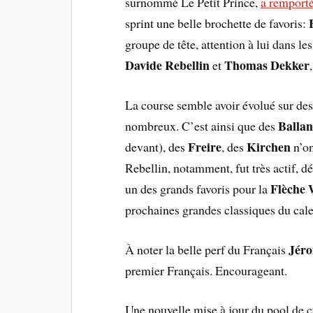
surnommé Le Petit Prince,
a remport
sprint une belle brochette de favoris:
groupe de tête, attention à lui dans l
Davide Rebellin
Thomas Dekker
et
La course semble avoir évolué sur des 
Balla
nombreux. C’est ainsi que des
Freire
Kirchen
devant), des
, des
n’o
Rebellin, notamment, fut très actif, d
Flèche
un des grands favoris pour la
prochaines grandes classiques du cale
Jér
À noter la belle perf du Français
premier Français. Encourageant.
Une nouvelle mise à jour du pool de c