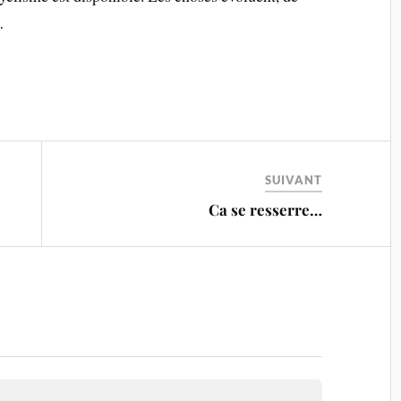
…
SUIVANT
Ca se resserre…