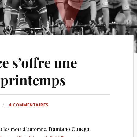
ce s’offre une
 printemps
4 COMMENTAIRES
Damiano Cunego
t les mois d’automne,
,