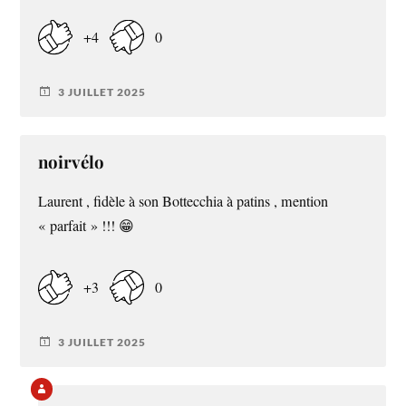
+4
0
3 JUILLET 2025
noirvélo
Laurent , fidèle à son Bottecchia à patins , mention
« parfait » !!! 😁
+3
0
3 JUILLET 2025