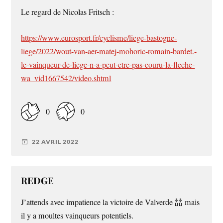
Le regard de Nicolas Fritsch :
https://www.eurosport.fr/cyclisme/liege-bastogne-
liege/2022/wout-van-aer-matej-mohoric-romain-bardet.-
le-vainqueur-de-liege-n-a-peut-etre-pas-couru-la-fleche-
wa_vid1667542/video.shtml
0
0
22 AVRIL 2022
REDGE
J’attends avec impatience la victoire de Valverde 🍾🍾 mais
il y a moultes vainqueurs potentiels.