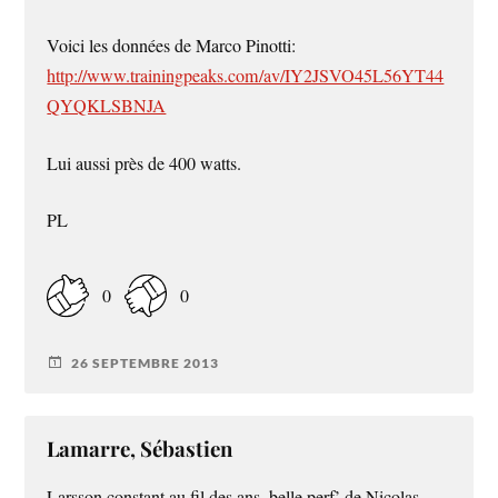
Voici les données de Marco Pinotti:
http://www.trainingpeaks.com/av/IY2JSVO45L56YT44
QYQKLSBNJA
Lui aussi près de 400 watts.
PL
0
0
26 SEPTEMBRE 2013
Lamarre, Sébastien
Larsson constant au fil des ans, belle perf’ de Nicolas