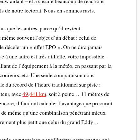
seuw aidant – et a suscité beaucoup de réactions
ls de notre lectorat. Nous en sommes ravis.
 que les autres, parce qu’il revient
t même souvent l’objet d’un débat : celui de
de déceler un « effet EPO ». On ne dira jamais
à une autre est très difficile, voire impossible.
llant de l’équipement à la météo, en passant par la
 coureurs, etc. Une seule comparaison nous
le du record de l’heure traditionnel sur piste :
teur, avec
49,441 km
, soit à peine… 11 mètres de
ore, il faudrait calculer l’avantage que procurait
er de même qu’une combinaison pénétrant mieux
gèrement plus petit que celui du grand Eddy…
seule comparaison pour illustrer notre propos qui