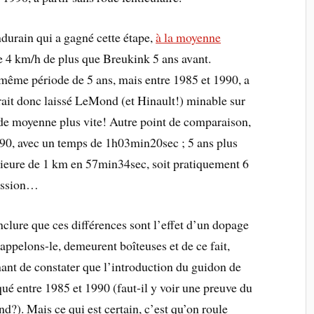
durain qui a gagné cette étape,
à la moyenne
de 4 km/h de plus que Breukink 5 ans avant.
même période de 5 ans, mais entre 1985 et 1990, a
rait donc laissé LeMond (et Hinault!) minable sur
 de moyenne plus vite! Autre point de comparaison,
990, avec un temps de 1h03min20sec ; 5 ans plus
périeure de 1 km en 57min34sec, soit pratiquement 6
ression…
ure que ces différences sont l’effet d’un dopage
ppelons-le, demeurent boîteuses et de ce fait,
nant de constater que l’introduction du guidon de
rqué entre 1985 et 1990 (faut-il y voir une preuve du
). Mais ce qui est certain, c’est qu’on roule