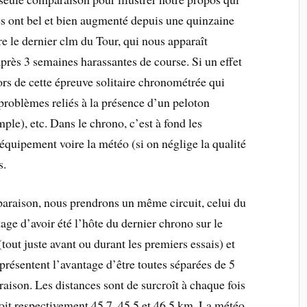
es ont bel et bien augmenté depuis une quinzaine
e le dernier clm du Tour, qui nous apparaît
 après 3 semaines harassantes de course. Si un effet
lors de cette épreuve solitaire chronométrée qui
 problèmes reliés à la présence d’un peloton
le), etc. Dans le chrono, c’est à fond les
’équipement voire la météo (si on néglige la qualité
s.
paraison, nous prendrons un même circuit, celui du
age d’avoir été l’hôte du dernier chrono sur le
out juste avant ou durant les premiers essais) et
présentent l’avantage d’être toutes séparées de 5
raison. Les distances sont de surcroît à chaque fois
oit respectivement 45.7, 45.5 et 46.5 km. La météo