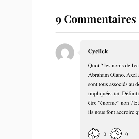
9 Commentaires
Cyclick
Quoi ? les noms de Iva
Abraham Olano, Axel 
sont tous associés au d
impliquées ici. Définit
être ”énorme” non ? Et
ils nous font accroire 
0
0