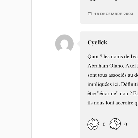
18 DÉCEMBRE 2003
Cyclick
Quoi ? les noms de Iva
Abraham Olano, Axel 
sont tous associés au d
impliquées ici. Définit
être ”énorme” non ? Et
ils nous font accroire 
0
0