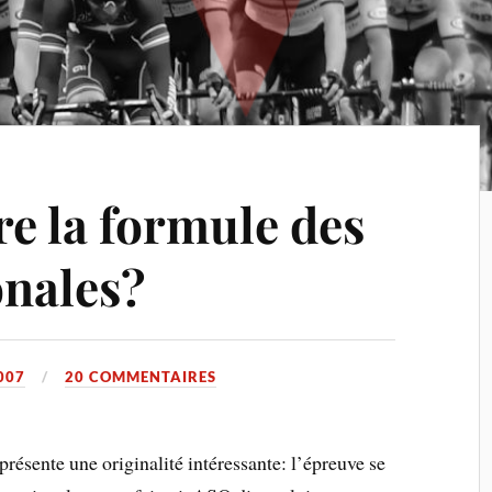
re la formule des
onales?
007
20 COMMENTAIRES
résente une originalité intéressante: l’épreuve se