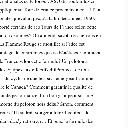
 nationales cette fois-ci. ASO dit vouloir tester
ppliquer au Tour de France prochainement. Il faut
onales prévalait jusqu’à la fin des années 1960.
orté certains de ses Tours de France selon cette
our aux sources? On aimerait savoir ce que vous en
La Flamme Rouge se mouille: si l’idée est
davantage de contraintes que de bénéfices. Comment
 de France selon cette formule? Un peloton à
s équipes aux effectifs différents et de tous
ions du cyclisme que les pays émergeant comme
ire le Canada? Comment garantir la qualité de
grande performance d’un bon grimpeur sur une
 moitié du peloton hors délai? Sinon, comment
reurs? Il faudrait songer à faire 4 équipes de
vident de s’y retrouver… Et puis, la formule des