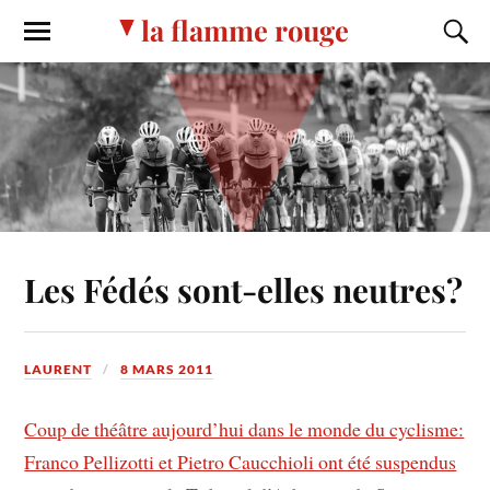
la flamme rouge
Les Fédés sont-elles neutres?
LAURENT
8 MARS 2011
Coup de théâtre aujourd’hui dans le monde du cyclisme:
Franco Pellizotti et Pietro Caucchioli ont été suspendus