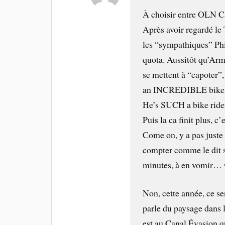
À choisir entre OLN Ca
Après avoir regardé l
les “sympathiques” Ph
quota. Aussitôt qu’Arm
se mettent à “capoter”, 
an INCREDIBLE bike
He’s SUCH a bike rid
Puis la ca finit plus, c’
Come on, y a pas juste 
compter comme le dit s
minutes, à en vomir…
Non, cette année, ce s
parle du paysage dans l
est au Canal Évasion 