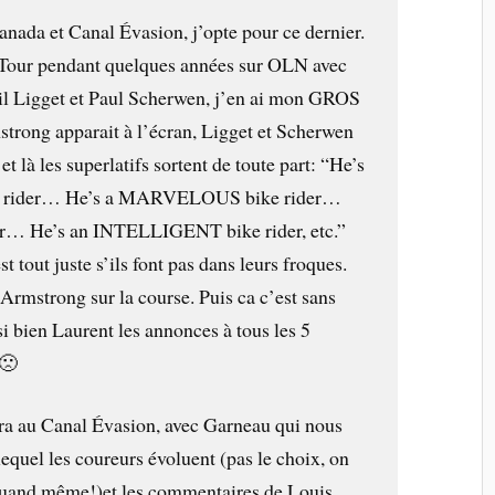
nada et Canal Évasion, j’opte pour ce dernier.
e Tour pendant quelques années sur OLN avec
il Ligget et Paul Scherwen, j’en ai mon GROS
strong apparait à l’écran, Ligget et Scherwen
et là les superlatifs sortent de toute part: “He’s
 rider… He’s a MARVELOUS bike rider…
er… He’s an INTELLIGENT bike rider, etc.”
est tout juste s’ils font pas dans leurs froques.
Armstrong sur la course. Puis ca c’est sans
i bien Laurent les annonces à tous les 5
 🙁
era au Canal Évasion, avec Garneau qui nous
equel les coureurs évoluent (pas le choix, on
quand même!)et les commentaires de Louis