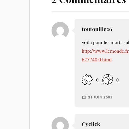
toutouille26
voila pour les morts su
http://www.lemonde.f
627740,0.html
0
0
21 JUIN 2005
Cyclick