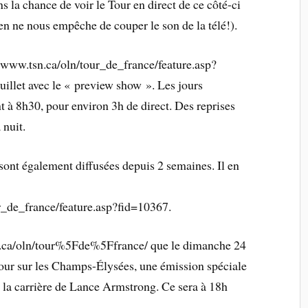
 la chance de voir le Tour en direct de ce côté-ci
rien ne nous empêche de couper le son de la télé!).
://www.tsn.ca/oln/tour_de_france/feature.asp?
illet avec le « preview show ». Les jours
 à 8h30, pour environ 3h de direct. Des reprises
 nuit.
ont également diffusées depuis 2 semaines. Il en
ur_de_france/feature.asp?fid=10367.
n.ca/oln/tour%5Fde%5Ffrance/ que le dimanche 24
 Tour sur les Champs-Élysées, une émission spéciale
r la carrière de Lance Armstrong. Ce sera à 18h