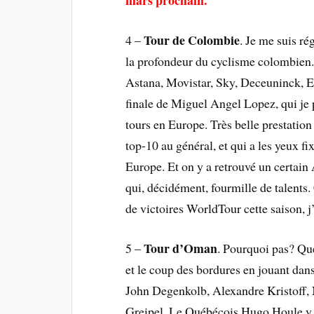
mars prochain.
Tour de Colombie
4 –
. Je me suis ré
la profondeur du cyclisme colombien. 
Astana, Movistar, Sky, Deceuninck, 
finale de Miguel Angel Lopez, qui je 
tours en Europe. Très belle prestation
top-10 au général, et qui a les yeux f
Europe. Et on y a retrouvé un certai
qui, décidément, fourmille de talents.
de victoires WorldTour cette saison, j’
Tour d’Oman
5 –
. Pourquoi pas? Que
et le coup des bordures en jouant dan
John Degenkolb, Alexandre Kristoff,
Greipel. Le Québécois Hugo Houle y 