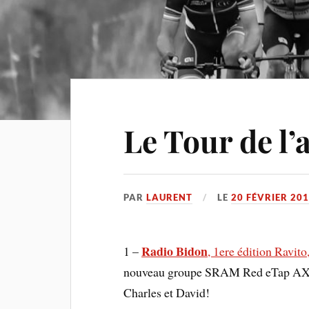
Le Tour de l’
PAR
LAURENT
LE
20 FÉVRIER 20
Radio Bidon
1 –
, 1ere édition Ravit
nouveau groupe SRAM Red eTap AXS 1
Charles et David!