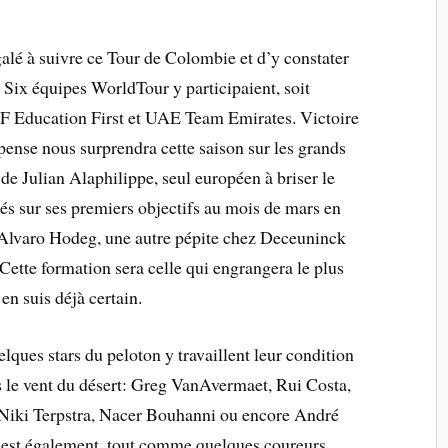
galé à suivre ce Tour de Colombie et d’y constater
Six équipes WorldTour y participaient, soit
EF Education First et UAE Team Emirates. Victoire
pense nous surprendra cette saison sur les grands
 de Julian Alaphilippe, seul européen à briser le
ixés sur ses premiers objectifs au mois de mars en
n Alvaro Hodeg, une autre pépite chez Deceuninck
 Cette formation sera celle qui engrangera le plus
en suis déjà certain.
lques stars du peloton y travaillent leur condition
s le vent du désert: Greg VanAvermaet, Rui Costa,
 Niki Terpstra, Nacer Bouhanni ou encore André
est également, tout comme quelques coureurs