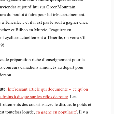
 surviendra aujourd’hui sur GreenMountain.
a du boulot à faire pour lui très certainement.
à Ténérife… et il n’est pas le seul à gagner chez
chez et Bilbao en Murcie, Izaguirre en
 cycliste actuellement à Ténérife, on verra s’il
19!
ve de préparation riche d’enseignement pour la
eux coureurs canadiens annoncés au départ pour
derson.
ute
.
Intéressant article qui documente « ce qu’on
s freins à disque sur les vélos de route
. Les
rottements des coussins avec le disque, le poids et
est toutefois lourde,
ca gagne en popularité
. Il y a