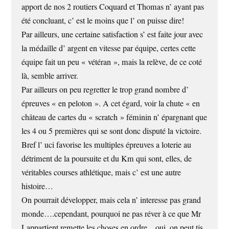
apport de nos 2 routiers Coquard et Thomas n’ ayant pas
été concluant, c’ est le moins que l’ on puisse dire!
Par ailleurs, une certaine satisfaction s’ est faite jour avec
la médaille d’ argent en vitesse par équipe, certes cette
équipe fait un peu « vétéran », mais la relève, de ce coté
là, semble arriver.
Par ailleurs on peu regretter le trop grand nombre d’
épreuves « en peloton ». A cet égard, voir la chute « en
château de cartes du « scratch » féminin n’ épargnant que
les 4 ou 5 premières qui se sont donc disputé la victoire.
Bref l’ uci favorise les multiples épreuves a loterie au
détriment de la poursuite et du Km qui sont, elles, de
véritables courses athlétique, mais c’ est une autre
histoire…
On pourrait développer, mais cela n’ interesse pas grand
monde….cependant, pourquoi ne pas réver à ce que Mr
Lappartient remette les choses en ordre…oui, on peut tjs.