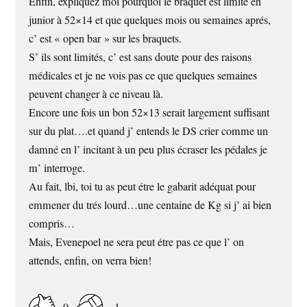
Enfin, expliquez moi pourquoi le braquet est limité en
junior à 52×14 et que quelques mois ou semaines aprés,
c’ est « open bar » sur les braquets.
S’ ils sont limités, c’ est sans doute pour des raisons
médicales et je ne vois pas ce que quelques semaines
peuvent changer à ce niveau là.
Encore une fois un bon 52×13 serait largement suffisant
sur du plat….et quand j’ entends le DS crier comme un
damné en l’ incitant à un peu plus écraser les pédales je
m’ interroge.
Au fait, lbi, toi tu as peut étre le gabarit adéquat pour
emmener du trés lourd…une centaine de Kg si j’ ai bien
compris…
Mais, Evenepoel ne sera peut étre pas ce que l’ on
attends, enfin, on verra bien!
0
-1