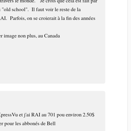
travers le monde. Je crois que cela est fait par
"old school". Il faut voir le reste de la
. Parfois, on se croierait à la fin des années
er image non plus, au Canada
XpressVu et j'ai RAI au 701 pou environ 2.50$
r pour les abbonés de Bell