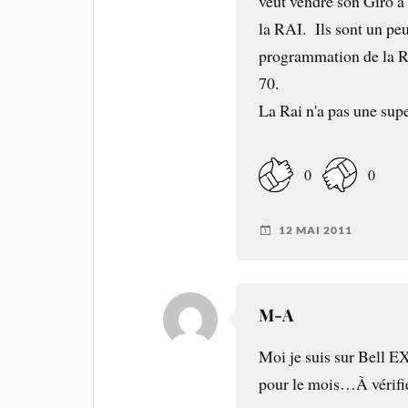
veut vendre son Giro à 
la RAI. Ils sont un peu 
programmation de la RAI
70.
La Rai n'a pas une sup
0
0
12 MAI 2011
M-A
Moi je suis sur Bell E
pour le mois…À vérifie