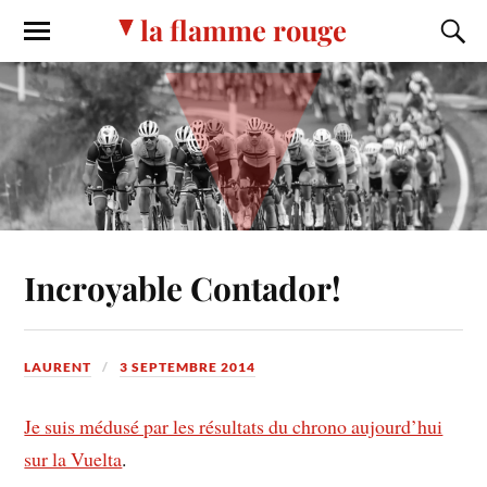
la flamme rouge
Incroyable Contador!
LAURENT
3 SEPTEMBRE 2014
Je suis médusé par les résultats du chrono aujourd’hui
sur la Vuelta
.