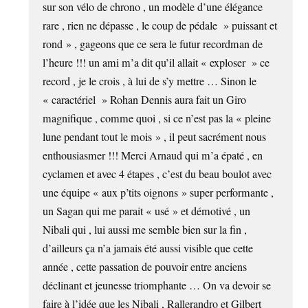
sur son vélo de chrono , un modèle d’une élégance
rare , rien ne dépasse , le coup de pédale » puissant et
rond » , gageons que ce sera le futur recordman de
l’heure !!! un ami m’a dit qu’il allait « exploser » ce
record , je le crois , à lui de s’y mettre … Sinon le
« caractériel » Rohan Dennis aura fait un Giro
magnifique , comme quoi , si ce n’est pas la « pleine
lune pendant tout le mois » , il peut sacrément nous
enthousiasmer !!! Merci Arnaud qui m’a épaté , en
cyclamen et avec 4 étapes , c’est du beau boulot avec
une équipe « aux p’tits oignons » super performante ,
un Sagan qui me parait « usé » et démotivé , un
Nibali qui , lui aussi me semble bien sur la fin ,
d’ailleurs ça n’a jamais été aussi visible que cette
année , cette passation de pouvoir entre anciens
déclinant et jeunesse triomphante … On va devoir se
faire à l’idée que les Nibali , Rallerandro et Gilbert