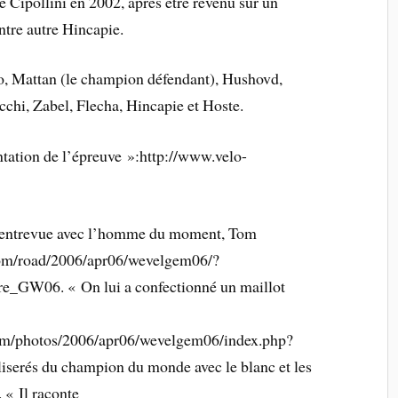
e Cipollini en 2002, après être revenu sur un
tre autre Hincapie.
o, Mattan (le champion défendant), Hushovd,
acchi, Zabel, Flecha, Hincapie et Hoste.
ntation de l’épreuve »:http://www.velo-
te entrevue avec l’homme du moment, Tom
om/road/2006/apr06/wevelgem06/?
re_GW06. « On lui a confectionné un maillot
om/photos/2006/apr06/wevelgem06/index.php?
iserés du champion du monde avec le blanc et les
 « Il raconte