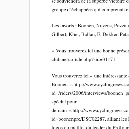
se souviendra de la superbe victoire d
groupe d’échappées qui comprenait en
Les favoris : Boonen, Nuyens, Pozzat
Gilbert, Klier, Ballan, E. Dekker, Pet
« Vous trouverez ici une bonne prése
club.net/article.php?sid=31171.
Vous trouverez ici « une intéressan
Boonen »:http://www.cyclingnews.c
id=/riders/2006/interviews/boonen_p
spécial pour
demain »:http://www.cyclingnews.c
id=boonenpre/DSC02287, alliant les l
logos du maillot du leader du ProTour.