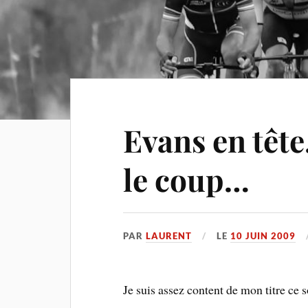
Evans en têt
le coup…
PAR
LAURENT
LE
10 JUIN 2009
Je suis assez content de mon titre ce