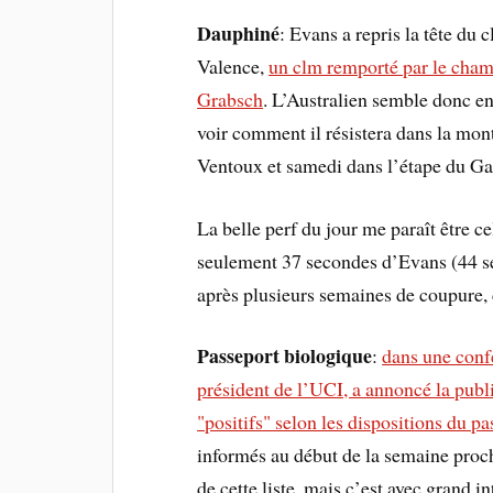
Dauphiné
: Evans a repris la tête du
Valence,
un clm remporté par le cham
Grabsch
. L’Australien semble donc en
voir comment il résistera dans la mo
Ventoux et samedi dans l’étape du Ga
La belle perf du jour me paraît être c
seulement 37 secondes d’Evans (44 sec
après plusieurs semaines de coupure, c
Passeport biologique
:
dans une conf
président de l’UCI, a annoncé la publi
"positifs" selon les dispositions du p
informés au début de la semaine proch
de cette liste, mais c’est avec grand in