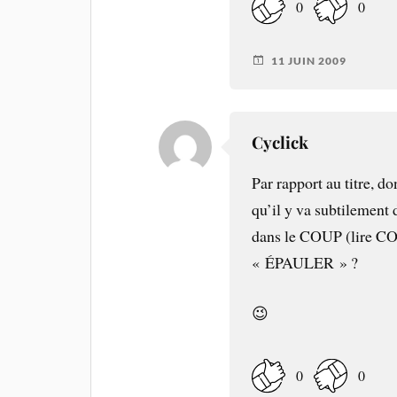
0
0
11 JUIN 2009
Cyclick
Par rapport au titre, do
qu’il y va subtilement
dans le COUP (lire CO
« ÉPAULER » ?
😉
0
0