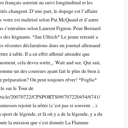
rs français astreint au suivi longitudinal et les
ités changent. D’une part, le dopage est l’affaire
 voire est maîtrisé selon Pat McQuaid et d’autre
pas s’entraîner selon Laurent Fignon. Pour Bernard
s des feignants. *Jan Ullrich* Le jeune retraité a
Ses récentes déclarations dans un journal allemand
tre à table. Il a en effet affirmé attendre que
oment, cela devra sortir_. Wait and see. Qui sait,
 comme un des coureurs ayant fait le plus de bien à
e préparation? On peut toujours rêver! *Foglia*
cle sur le Tour de
/article/20070722/CPSPORTS09/707220454/6741/
ssen rejoint la nôtre (c’est pas si souvent…).
sport de légende, et là où y a de la légende, y a du
toute la mission que s’est donnée La Flamme