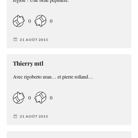
région ? Une belle pépinière.
0
0
21 AOÛT 2015
Thierry mtl
Avec rigoberto uran… et pierre rolland…
0
0
21 AOÛT 2015