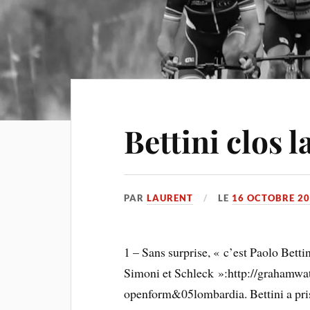
Bettini clos 
PAR
LAURENT
LE
16 OCTOBRE 2
1 – Sans surprise, « c’est Paolo Bett
Simoni et Schleck »:http://grahamw
openform&05lombardia. Bettini a pris l