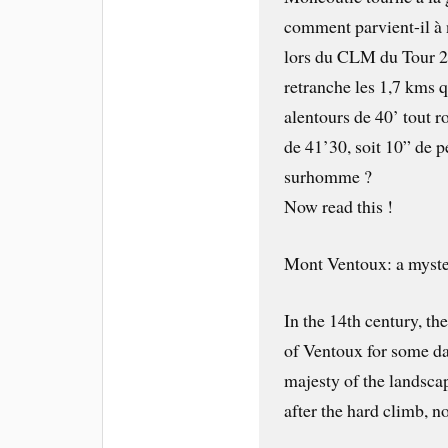
comment parvient-il à
lors du CLM du Tour 20
retranche les 1,7 kms q
alentours de 40’ tout r
de 41’30, soit 10” de p
surhomme ?
Now read this !
Mont Ventoux: a myste
In the 14th century, th
of Ventoux for some da
majesty of the landsca
after the hard climb, n