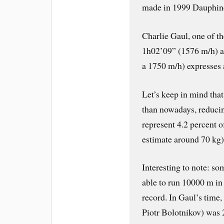
made in 1999 Dauphiné
Charlie Gaul, one of th
1h02’09” (1576 m/h) a
a 1750 m/h) expresses 
Let’s keep in mind tha
than nowadays, reducin
represent 4.2 percent o
estimate around 70 kg)
Interesting to note: s
able to run 10000 m in
record. In Gaul’s time,
Piotr Bolotnikov) was 2