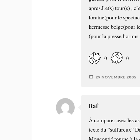
apres.Le(s) tour(s) , c
foraine(pour le spectac
kermesse belge(pour l
(pour la presse hormis
0
0
29 NOVEMBRE 2005
Raf
À comparer avec les ass
texte du “sulfureux” Dr
Moncoutié tourne à la g