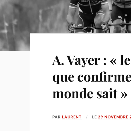
A. Vayer : « l
que confirmer
monde sait »
PAR
LAURENT
LE
29 NOVEMBRE 