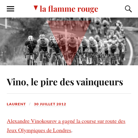
la flamme rouge
Vino, le pire des vainqueurs
LAURENT
30 JUILLET 2012
Alexandre Vinokourov a gagné la course sur route des
Jeux Olympiques de Londres
.