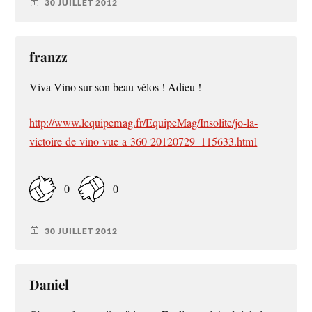
30 JUILLET 2012
franzz
Viva Vino sur son beau vélos ! Adieu !
http://www.lequipemag.fr/EquipeMag/Insolite/jo-la-
victoire-de-vino-vue-a-360-20120729_115633.html
0
0
30 JUILLET 2012
Daniel