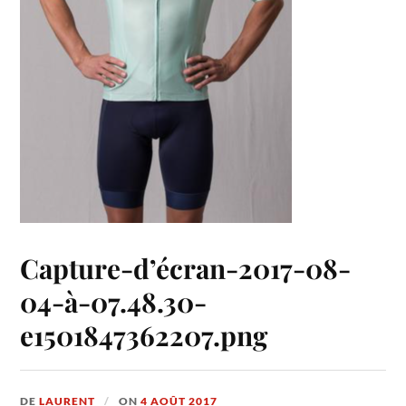
Capture-d’écran-2017-08-
04-à-07.48.30-
e1501847362207.png
DE
LAURENT
ON
4 AOÛT 2017