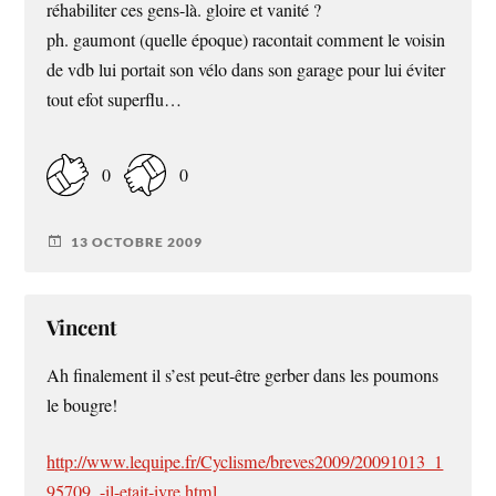
réhabiliter ces gens-là. gloire et vanité ?
ph. gaumont (quelle époque) racontait comment le voisin
de vdb lui portait son vélo dans son garage pour lui éviter
tout efot superflu…
0
0
13 OCTOBRE 2009
Vincent
Ah finalement il s’est peut-être gerber dans les poumons
le bougre!
http://www.lequipe.fr/Cyclisme/breves2009/20091013_1
95709_-il-etait-ivre.html