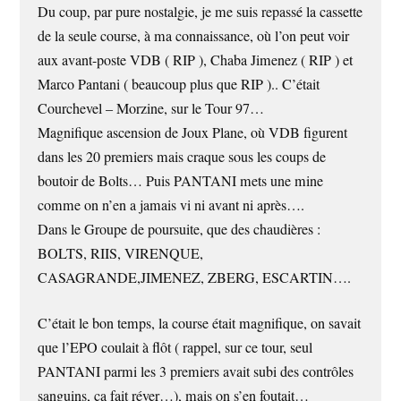
Du coup, par pure nostalgie, je me suis repassé la cassette
de la seule course, à ma connaissance, où l’on peut voir
aux avant-poste VDB ( RIP ), Chaba Jimenez ( RIP ) et
Marco Pantani ( beaucoup plus que RIP ).. C’était
Courchevel – Morzine, sur le Tour 97…
Magnifique ascension de Joux Plane, où VDB figurent
dans les 20 premiers mais craque sous les coups de
boutoir de Bolts… Puis PANTANI mets une mine
comme on n’en a jamais vi ni avant ni après….
Dans le Groupe de poursuite, que des chaudières :
BOLTS, RIIS, VIRENQUE,
CASAGRANDE,JIMENEZ, ZBERG, ESCARTIN….
C’était le bon temps, la course était magnifique, on savait
que l’EPO coulait à flôt ( rappel, sur ce tour, seul
PANTANI parmi les 3 premiers avait subi des contrôles
sanguins, ca fait réver…), mais on s’en foutait…