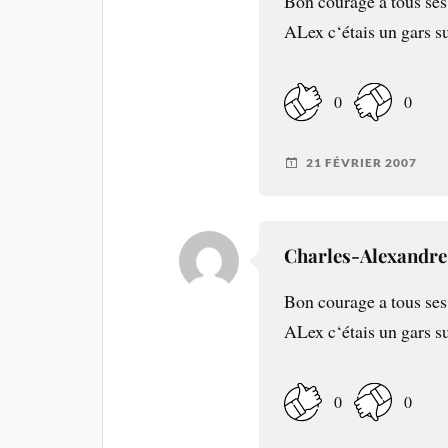
Bon courage a tous ses
ALex c‘étais un gars su
0
0
21 FÉVRIER 2007
Charles-Alexandre
Bon courage a tous ses
ALex c‘étais un gars su
0
0