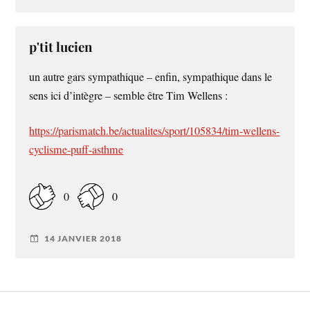
p'tit lucien
un autre gars sympathique – enfin, sympathique dans le
sens ici d’intègre – semble être Tim Wellens :
https://parismatch.be/actualites/sport/105834/tim-wellens-
cyclisme-puff-asthme
0
0
14 JANVIER 2018