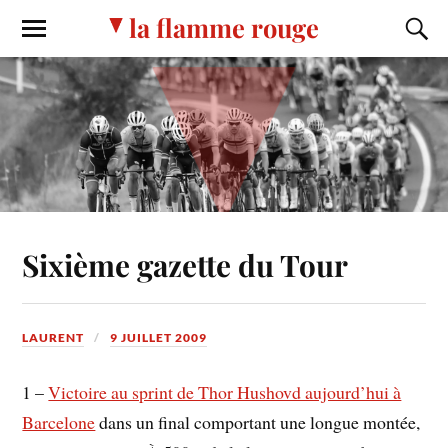
la flamme rouge
Sixième gazette du Tour
LAURENT
9 JUILLET 2009
1 –
Victoire au sprint de Thor Hushovd aujourd’hui à
Barcelone
dans un final comportant une longue montée,