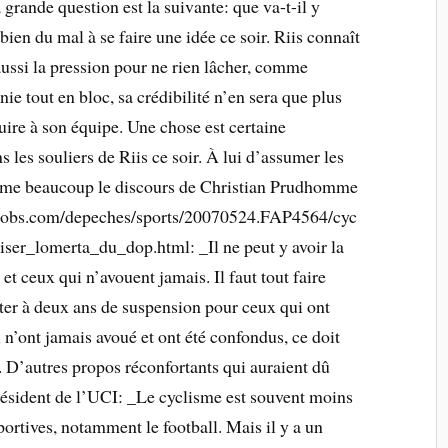
nde question est la suivante: que va-t-il y
n du mal à se faire une idée ce soir. Riis connaît
ussi la pression pour ne rien lâcher, comme
l nie tout en bloc, sa crédibilité n’en sera que plus
nuire à son équipe. Une chose est certaine
 les souliers de Riis ce soir. À lui d’assumer les
aime beaucoup le discours de Christian Prudhomme
velobs.com/depeches/sports/20070524.FAP4564/cyc
er_lomerta_du_dop.html: _Il ne peut y avoir la
t ceux qui n’avouent jamais. Il faut tout faire
ster à deux ans de suspension pour ceux qui ont
i n’ont jamais avoué et ont été confondus, ce doit
_. D’autres propos réconfortants qui auraient dû
président de l’UCI: _Le cyclisme est souvent moins
sportives, notamment le football. Mais il y a un