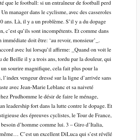
é que le football: si un entraîneur de football perd
s. Un manager dans le cyclisme, avec des casseroles
 20 ans. Là, il y a un problème. S’il y a du dopage
ien, c’est qu’ils sont incompétents. Et comme dans
n immédiate doit être: ‘au revoir, monsieur’_.
accord avec lui lorsqu’il affirme: _Quand on voit le
e Beille il y a trois ans, tordu par la douleur, qui
 un sourire magnifique, cela fait plus pour la
 l’index vengeur dressé sur la ligne d’arrivée sans
aste avec Jean-Marie Leblanc et sa naiveté
 chez Prudhomme le désir de faire le ménage,
 un leadership fort dans la lutte contre le dopage. Et
stigieuse des épreuves cyclistes, le Tour de France,
t besoin d’homme comme lui. 3 – Giro d’Italia,
ui-même… C’est un excellent DiLuca qui s’est révélé