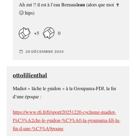
eau
Ah zut !! il est à l’eau Bernaud
(alors que moi 🍷
🥴 hips)
+5
0
20 DÉCEMBRE 2025
ottolilienthal
Madiot « lâche le guidon » à la Groupama-FDJ, la fin
d’une époque :
https://www.rfi.fr/fr/sport/20251220-cyclisme-madiot-
l%C3%A2che-le-guidon-%C3%A0-la-groupama-fdj-la-
fin-d-une-%C3%A9poque