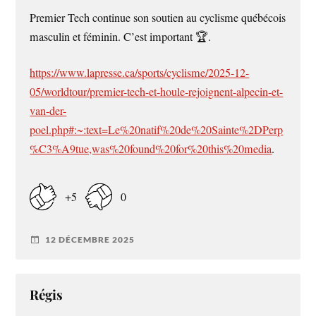
Premier Tech continue son soutien au cyclisme québécois
masculin et féminin. C’est important 🏆.
https://www.lapresse.ca/sports/cyclisme/2025-12-
05/worldtour/premier-tech-et-houle-rejoignent-alpecin-et-
van-der-
poel.php#:~:text=Le%20natif%20de%20Sainte%2DPerp
%C3%A9tue,was%20found%20for%20this%20media
.
+5
0
12 DÉCEMBRE 2025
Régis