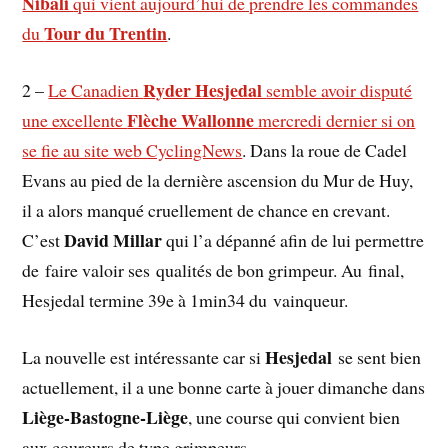
Nibali
qui vient aujourd’hui de prendre les commandes
Tour du Trentin
du
.
Ryder Hesjedal
2 –
Le Canadien
semble avoir disputé
Flèche Wallonne
une excellente
mercredi dernier si on
se fie au site web CyclingNews
. Dans la roue de Cadel
Evans au pied de la dernière ascension du Mur de Huy,
il a alors manqué cruellement de chance en crevant.
David Millar
C’est
qui l’a dépanné afin de lui permettre
de faire valoir ses qualités de bon grimpeur. Au final,
Hesjedal termine 39e à 1min34 du vainqueur.
Hesjedal
La nouvelle est intéressante car si
se sent bien
actuellement, il a une bonne carte à jouer dimanche dans
Liège-Bastogne-Liège
, une course qui convient bien
aux coureurs de type grimpeurs.