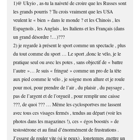
1)@ Ukyio , as-tu la naiveté de croire que les Russes sont
les grands pourris ? Tu crois vraiment que les USA
veulent le « bien » dans le monde ? et les Chinois , les
Espagnols , les Anglais , les Italiens et les Français (dans
un grand désordre !…)???
2) je regarde à présent le sport comme un spectacle , plus
du tout comme du sport … Le sport ,donc le vélo, je le
pratique seul ou avec les potes , sans objectif de « battre
l’autre »… Je suis « fringué » comme un pro de la tête
aux pied comme le vélo , je soigne mon allure et je roule
pour moi, pour prendre de l’air , du plaisir , du paysage ,
pas de l’argent et de l’orgueil , pour remplir une caisse
???, de quoi ??? … Même les cyclosportves me lassent
avec tous ces visages fermés , tendus au départ (voir les
photos dans les magazines !), ces « égos boostés » de
testostérone et au final d’énormément de frustrations .
J’essaye de rouler vite (si je peux) , longtemps ,mettre un