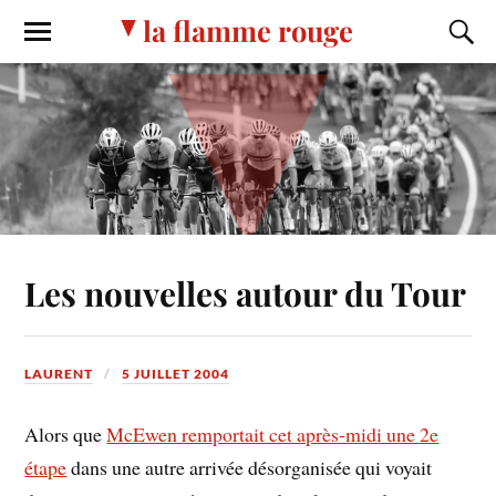
la flamme rouge
Les nouvelles autour du Tour
LAURENT
5 JUILLET 2004
Alors que
McEwen remportait cet après-midi une 2e
étape
dans une autre arrivée désorganisée qui voyait