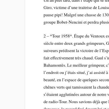
Un an plus tard, dans l’étape qui se 
Giro, victime d’une traitrise de Louis
pause pipi! Malgré une chasse de 130 
groupe Bobet-Nencini et perdra plusi
2 – *Tour 1958*. Étape du Ventoux es
siècle entre deux grands grimpeurs, G
suiveurs prédisent la victoire de l’Esp
fait effectivement très chaud. Gaul 
Bahamontès. Le meilleur grimpeur, c’e
l’endroit ou j’étais situé, j’ai assist
beauté, en l’espace de quelques seco
chênes verts qui tamissaient la chaud
s’étaient agglutinées autour de notre 
de radio-Tour. Nous savions déjà que
danseuse, le regard fixé devant lui et 