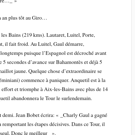
ière…_ »
n an plus tôt au Giro…
es Bains (219 kms). Lautaret, Luitel, Porte,
t, il fait froid. Au Luitel, Gaul démarre,
 longtemps puisque l’Espagnol est décroché avant
e 5 secondes d’avance sur Bahamontès et déjà 5
aillot jaune. Quelque chose d’extraordinaire se
Géminiani) commence à paniquer. Anquetil est à la
 effort et triomphe à Aix-les-Bains avec plus de 14
etil abandonnera le Tour le surlendemain.
t demi. Jean Bobet écrira: « _Charly Gaul a gagné
n remportant les étapes décisives. Dans ce Tour, il
e seul. Donc le meilleur_ ».