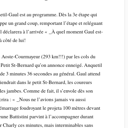
til-Gaul est au programme. Dès la 3e étape qui
ppe un grand coup, remportant l’étape et reléguant
l déclarera à l’arrivée « _À quel moment Gaul est-
à côté de lui!
e Aoste-Courmayeur (293 km!!!) par les cols du
u Petit St-Bernard qu’on annonce enneigé. Anquetil
 de 3 minutes 36 secondes au général. Gaul attend
endrait dans le petit St-Bernard, les coureurs
les jambes. Comme de fait, il s’envole dès son
crira : « _Nous ne l’avions jamais vu aussi
 démarrage foudroyant le projeta 100 mètres devant
jeune Battistini parvint à l’accompagner durant
r Charly ces minutes, mais interminables sans