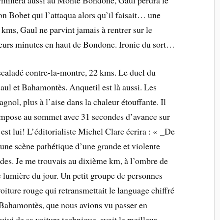
terminera aussi au Monte Bondone, Gaul perdra le
on Bobet qui l’attaqua alors qu’il faisait… une
kms, Gaul ne parvint jamais à rentrer sur le
eurs minutes en haut de Bondone. Ironie du sort…
caladé contre-la-montre, 22 kms. Le duel du
aul et Bahamontès. Anquetil est là aussi. Les
agnol, plus à l’aise dans la chaleur étouffante. Il
s’impose au sommet avec 31 secondes d’avance sur
st lui! L’éditorialiste Michel Clare écrira : « _De
é à une scène pathétique d’une grande et violente
ndes. Je me trouvais au dixième km, à l’ombre de
e lumière du jour. Un petit groupe de personnes
voiture rouge qui retransmettait le language chiffré
 Bahamontès, que nous avions vu passer en
suivi de sa voiture technique, avait le meilleur