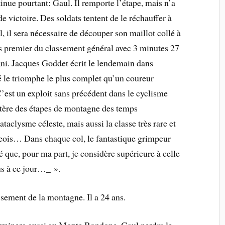
inue pourtant: Gaul. Il remporte l’étape, mais n’a
de victoire. Des soldats tentent de le réchauffer à
el, il sera nécessaire de découper son maillot collé à
is premier du classement général avec 3 minutes 27
ni. Jacques Goddet écrit le lendemain dans
 le triomphe le plus complet qu’un coureur
’est un exploit sans précédent dans le cyclisme
ctère des étapes de montagne des temps
cataclysme céleste, mais aussi la classe très rare et
geois… Dans chaque col, le fantastique grimpeur
é que, pour ma part, je considère supérieure à celle
us à ce jour…_ ».
ssement de la montagne. Il a 24 ans.