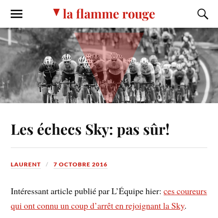
la flamme rouge
Les échecs Sky: pas sûr!
LAURENT
7 OCTOBRE 2016
Intéressant article publié par L’Équipe hier:
ces coureurs
qui ont connu un coup d’arrêt en rejoignant la Sky
.