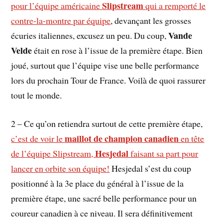
Slipstream
pour l’équipe américaine
qui a remporté le
contre-la-montre par équipe
, devançant les grosses
Vande
écuries italiennes, excusez un peu. Du coup,
Velde
était en rose à l’issue de la première étape. Bien
joué, surtout que l’équipe vise une belle performance
lors du prochain Tour de France. Voilà de quoi rassurer
tout le monde.
2 – Ce qu’on retiendra surtout de cette première étape,
maillot de champion canadien
c’est de voir le
en tête
Hesjedal
de l’équipe Slipstream,
faisant sa part pour
lancer en orbite son équipe!
Hesjedal s’est du coup
positionné à la 3e place du général à l’issue de la
première étape, une sacré belle performance pour un
coureur canadien à ce niveau. Il sera définitivement