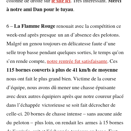
le site ici
Merci
colonne de droite sur
. Très intéressant.
à notre ami Dan pour le tuyau
.
La Flamme Rouge
6 –
renouait avec la compétition ce
week-end après presque un an d’absence des pelotons.
Malgré un genou toujours en délicatesse faute d’une
selle trop basse pendant quelques sorties, le temps qu’on
s’en rende compte,
notre rentrée fut satisfaisante
. Ces
115 bornes couverts à plus de 41 km/h de moyenne
nous ont fait le plus grand bien. Victime de la course
d’équipe, nous avons dû mener une chasse épuisante
avec deux autres équipiers après que notre coureur placé
dans l’échappée victorieuse se soit fait décrocher de
celle-ci. 20 bornes de chasse intense – sans aucune aide
du peloton – plus loin, on rendait les armes à 15 bornes
de l’arrivée, cuit et l’échappée toujours au large. Faut