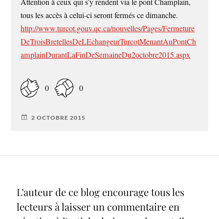
Attention à ceux qui s’y rendent via le pont Champlain,
tous les accès à celui-ci seront fermés ce dimanche.
http://www.turcot.gouv.qc.ca/nouvelles/Pages/Fermeture
DeTroisBretellesDeLEchangeurTurcotMenantAuPontCh
amplainDurantLaFinDeSemaineDu2octobre2015.aspx
0
0
2 OCTOBRE 2015
L’auteur de ce blog encourage tous les
lecteurs à laisser un commentaire en