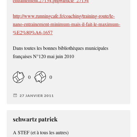
entrainement.27134.php#article_27134
http://www.runningcafe.fr/coaching/training-route/le-
nano-entrainement-minimum-mais-il-fait-le-maximum-
%E2%80%A6-1657
Dans toutes les bonnes bibliothèques municipales
françaises N°120 mai juin 2010
0
0
27 JANVIER 2011
schwartz patrick
A STEF (et à tous les autres)