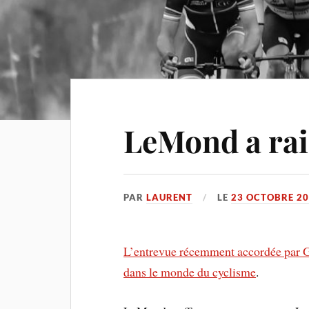
LeMond a ra
PAR
LAURENT
LE
23 OCTOBRE 2
L’entrevue récemment accordée par G
dans le monde du cyclisme
.