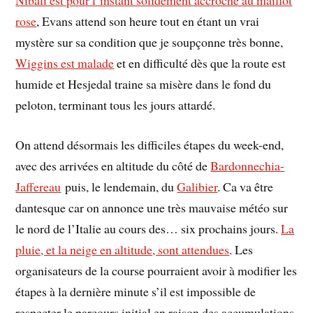
Nibali est pour l’instant solidement accroché au maillot
rose
, Evans attend son heure tout en étant un vrai
mystère sur sa condition que je soupçonne très bonne,
Wiggins est malade
et en difficulté dès que la route est
humide et Hesjedal traine sa misère dans le fond du
peloton, terminant tous les jours attardé.
On attend désormais les difficiles étapes du week-end,
avec des arrivées en altitude du côté de
Bardonnechia-
Jaffereau
puis, le lendemain, du
Galibier
. Ca va être
dantesque car on annonce une très mauvaise météo sur
le nord de l’Italie au cours des… six prochains jours.
La
pluie, et la neige en altitude, sont attendues
. Les
organisateurs de la course pourraient avoir à modifier les
étapes à la dernière minute s’il est impossible de
respecter le parcours initial en raison des accumulations