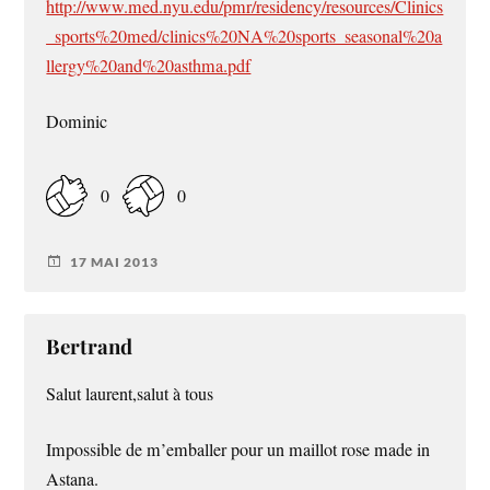
http://www.med.nyu.edu/pmr/residency/resources/Clinics
_sports%20med/clinics%20NA%20sports_seasonal%20a
llergy%20and%20asthma.pdf
Dominic
0
0
17 MAI 2013
Bertrand
Salut laurent,salut à tous
Impossible de m’emballer pour un maillot rose made in
Astana.