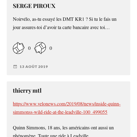
SERGE PIROUX
Noirvélo, as-tu essayé les DMT KR1 ? Si tu le fais un
jour assures-toi d’avoir ta carte bancaire avec toi…
0
0
13 AOÛT 2019
thierry mtl
https://www.velonews.com/2019/08/news/inside-quinn-
simmonss-wild-ride-at-the-leadville-100_499055
Quinn Simmons, 18 ans, les américains ont aussi un
phénomène. Toute une ride à Leadville