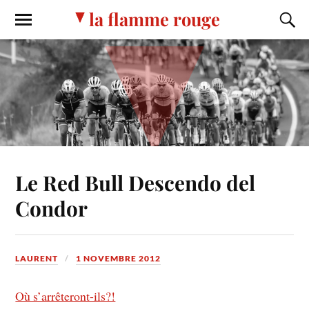
la flamme rouge
Le Red Bull Descendo del
Condor
LAURENT
1 NOVEMBRE 2012
Où s’arrêteront-ils?!