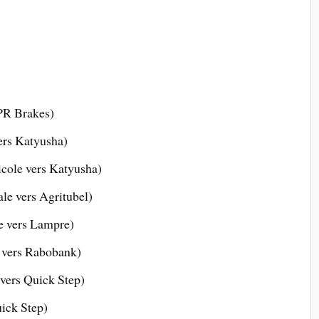
LPR Brakes)
ers Katyusha)
cole vers Katyusha)
le vers Agritubel)
le vers Lampre)
 vers Rabobank)
vers Quick Step)
uick Step)