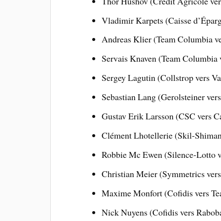
Thor Hushov (Crédit Agricole ver
Vladimir Karpets (Caisse d’Épar
Andreas Klier (Team Columbia v
Servais Knaven (Team Columbia 
Sergey Lagutin (Collstrop vers Va
Sebastian Lang (Gerolsteiner vers
Gustav Erik Larsson (CSC vers C
Clément Lhotellerie (Skil-Shiman
Robbie Mc Ewen (Silence-Lotto v
Christian Meier (Symmetrics ver
Maxime Monfort (Cofidis vers T
Nick Nuyens (Cofidis vers Rabob