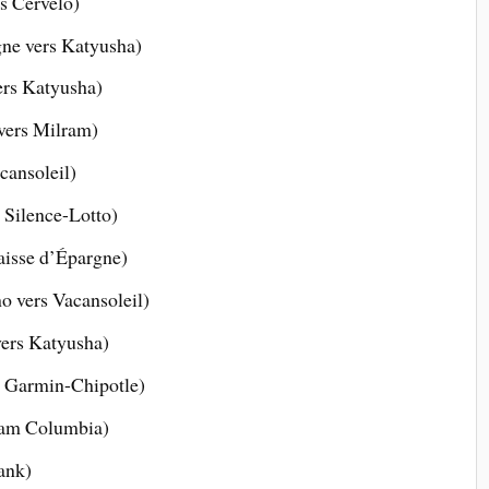
s Cervelo)
gne vers Katyusha)
ers Katyusha)
vers Milram)
cansoleil)
 Silence-Lotto)
aisse d’Épargne)
o vers Vacansoleil)
ers Katyusha)
s Garmin-Chipotle)
eam Columbia)
ank)