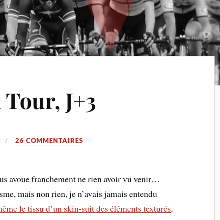
 Tour, J+3
26 COMMENTAIRES
vous avoue franchement ne rien avoir vu venir…
isme, mais non rien, je n’avais jamais entendu
même le tissu d’un skin-suit des éléments texturés,