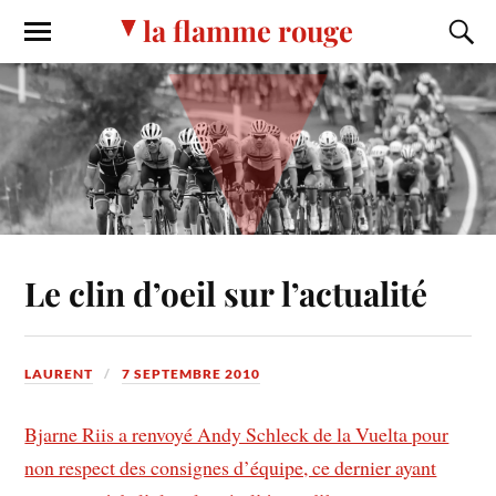
la flamme rouge
Le clin d’oeil sur l’actualité
LAURENT
7 SEPTEMBRE 2010
Bjarne Riis a renvoyé Andy Schleck de la Vuelta pour
non respect des consignes d’équipe, ce dernier ayant