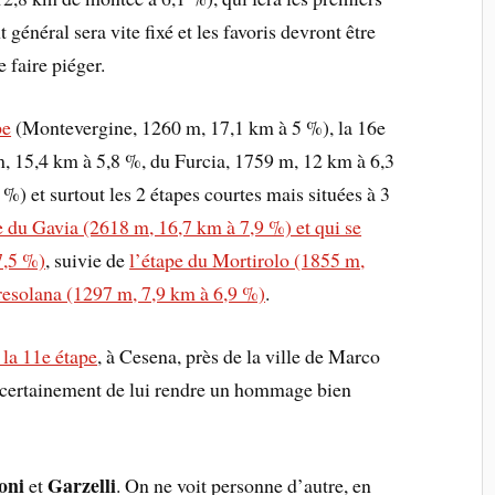
 général sera vite fixé et les favoris devront être
e faire piéger.
pe
(Montevergine, 1260 m, 17,1 km à 5 %), la 16e
m, 15,4 km à 5,8 %, du Furcia, 1759 m, 12 km à 6,3
%) et surtout les 2 étapes courtes mais situées à 3
e du Gavia (2618 m, 16,7 km à 7,9 %) et qui se
7,5 %)
, suivie de
l’étape du Mortirolo (1855 m,
Presolana (1297 m, 7,9 km à 6,9 %)
.
 la 11e étape
, à Cesena, près de la ville de Marco
s certainement de lui rendre un hommage bien
oni
Garzelli
et
. On ne voit personne d’autre, en