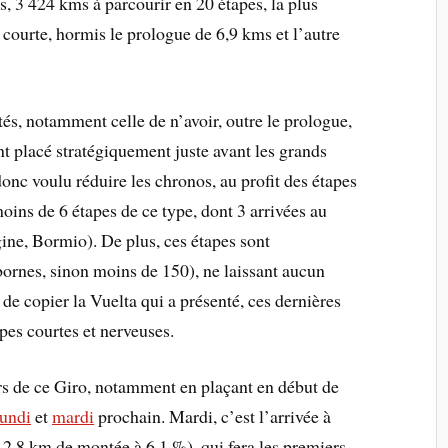
, 3 424 kms à parcourir en 20 étapes, la plus
courte, hormis le prologue de 6,9 kms et l’autre
és, notamment celle de n’avoir, outre le prologue,
 placé stratégiquement juste avant les grands
nc voulu réduire les chronos, au profit des étapes
ins de 6 étapes de ce type, dont 3 arrivées au
ne, Bormio). De plus, ces étapes sont
ornes, sinon moins de 150), ne laissant aucun
 de copier la Vuelta qui a présenté, ces dernières
pes courtes et nerveuses.
ors de ce Giro, notamment en plaçant en début de
lundi
et
mardi
prochain. Mardi, c’est l’arrivée à
12,8 km de montée à 6,1 %), qui fera les premiers