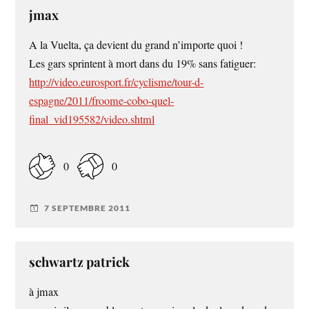
jmax
A la Vuelta, ça devient du grand n’importe quoi !
Les gars sprintent à mort dans du 19% sans fatiguer:
http://video.eurosport.fr/cyclisme/tour-d-
espagne/2011/froome-cobo-quel-
final_vid195582/video.shtml
0
0
7 SEPTEMBRE 2011
schwartz patrick
à jmax